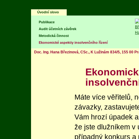
Úvodní slovo
Publikace
Audit účetních závěrek
Metodická činnost
Ekonomické aspektiy insolvenčního řízení
Doc. Ing. Hana Březinová, CSc., K Lužinám 834/5, 155 00 Pr
Ekonomick
insolvenční
Máte více věřitelů, n
závazky, zastavujete 
Vám hrozí úpadek ane
že jste dlužníkem v
případný konkurs a 