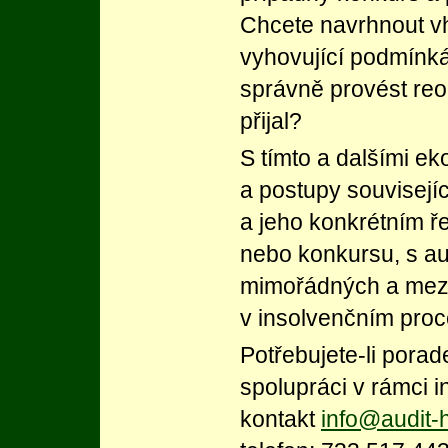
Chcete navrhnout v
vyhovující podmínk
správně provést reo
přijal?
S tímto a dalšími e
a postupy souvisejí
a jeho konkrétním 
nebo konkursu, s a
mimořádných a mezi
v insolvenčním pro
Potřebujete-li pora
spolupráci v rámci i
kontakt
info@audit-